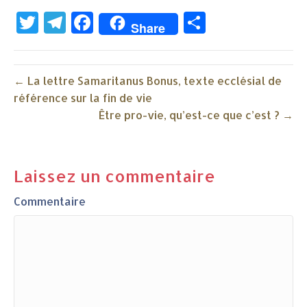
T
T
F
P
Share
w
e
a
ar
it
l
c
ta
← La lettre Samaritanus Bonus, texte ecclésial de
t
e
e
g
référence sur la fin de vie
e
g
b
e
Être pro-vie, qu’est-ce que c’est ? →
r
ra
o
r
m
o
k
Laissez un commentaire
Commentaire