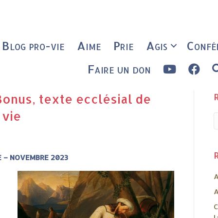
Blog pro-vie
Aime
Prie
Agis
Confé
Faire un don
Bonus, texte ecclésial de
 vie
E – NOVEMBRE 2023
A
A
C
l