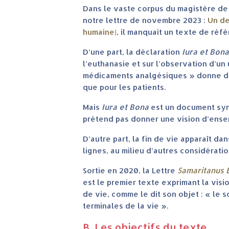
Dans le vaste corpus du magistère de l
notre lettre de novembre 2023 :
Un de
humaine
), il manquait un texte de réfé
D’une part, la déclaration
Iura et Bona
l’euthanasie et sur l’observation d’u
médicaments analgésiques » donne des
que pour les patients.
Mais
Iura et Bona
est un document syn
prétend pas donner une vision d’ensemb
D’autre part, la fin de vie apparaît d
lignes, au milieu d’autres considérati
Sortie en 2020, la Lettre
Samaritanus 
est le premier texte exprimant la visio
de vie, comme le dit son objet : « le 
terminales de la vie ».
B. Les objectifs du texte