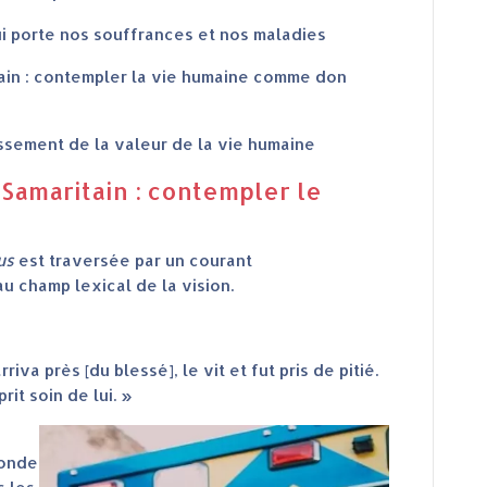
qui porte nos souffrances et nos maladies
itain : contempler la vie humaine comme don
cissement de la valeur de la vie humaine
n Samaritain : contempler le
us
est traversée par un courant
u champ lexical de la vision.
iva près [du blessé], le vit et fut pris de pitié.
rit soin de lui. »
fonde