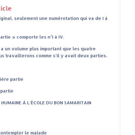
ticle
riginal, seulement une numérotation qui va de I à
rtie » comporte les n°I à IV.
, a un volume plus important que les quatre
s travaillerons comme s’il y avait deux parties.
ière partie
 partie
E HUMAINE À L’ÉCOLE DU BON SAMARITAIN
: contempler le malade