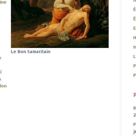
rine
É
Ê
E
H
I
Le Bon Samaritain
L
e
i
P
s
don
R
P
j