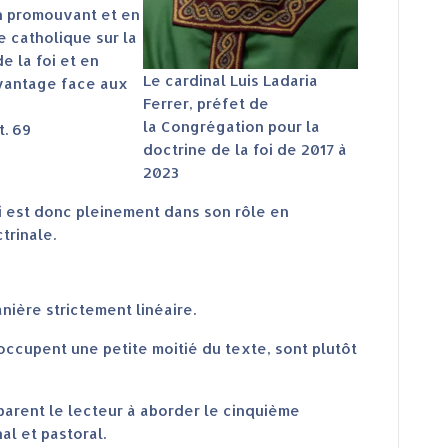
en promouvant et en
e catholique sur la
e la foi et en
Le cardinal Luis Ladaria
avantage face aux
Ferrer, préfet de
la Congrégation pour la
rt. 69
doctrine de la foi de 2017 à
2023
oi est donc pleinement dans son rôle en
trinale.
nière strictement linéaire.
occupent une petite moitié du texte, sont plutôt
éparent le lecteur à aborder le cinquième
al et pastoral.