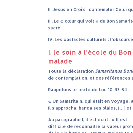
II. Jésus en Croix : contempler Celui 
III. Le « cœur qui voit » du Bon Samar
sacré
IV. Les obstacles culturels : l’obscur
I. le soin à l’école du Bo
malade
Toute la déclaration
Samaritanus Bon
de contemplation, et des références a
Rappelons le texte de Luc 10, 33-34 :
« Un Samaritain, qui était en voyage, arr
Il s’approcha, banda ses plaies, […] et p
Au paragraphe I, il est écrit : « Il est
difficile de reconnaître la valeur pro