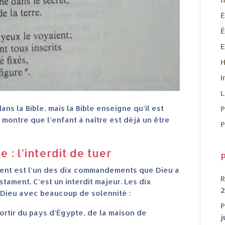
É
Ê
E
H
I
L
ns la Bible, mais la Bible enseigne qu’il est
e montre que l’enfant à naître est déjà un être
P
 : l’interdit de tuer
ocent est l’un des dix commandements que Dieu a
R
ament. C’est un interdit majeur. Les dix
ieu avec beaucoup de solennité :
P
 sortir du pays d’Égypte, de la maison de
j