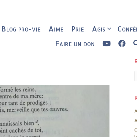
Blog pro-vie
Aime
Prie
Agis
Confé
Faire un don
A
A
C
l