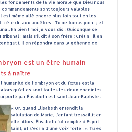
les fondements de la vie morale que Dieu nous
Ces commandements sont toujours valables
 il est même allé encore plus loin tout en les
a été dit aux ancêtres : Tu ne tueras point ; et
bunal. Eh bien ! moi je vous dis : Quiconque se
bunal ; mais s’il dit à son frère : Crétin ! il en
 : Renégat !, il en répondra dans la géhenne de
embryon est un être humain
s à naître
s l’humanité de l’embryon et du fœtus est la
, alors qu’elles sont toutes les deux enceintes.
ui porté par Élisabeth est saint Jean-Baptiste :
« Or, quand Élisabeth entendit la
salutation de Marie, l’enfant tressaillit en
elle. Alors, Élisabeth fut remplie d’Esprit
Saint, et s’écria d’une voix forte : « Tu es