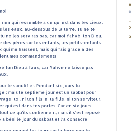
A
moi.
5
L
rien qui ressemble à ce qui est dans les cieux,
p
ans les eaux, au-dessous de la terre. Tu ne te
u ne les serviras pas, car moi Yahvé, ton Dieu,
G
te des pères sur les enfants, les petits-enfants
x qui me haïssent, mais qui fais grâce à des
ardent mes commandements.
é ton Dieu à faux, car Yahvé ne laisse pas
aux.
ur le sanctifier. Pendant six jours tu
ge ; mais le septième jour est un sabbat pour
, toi, ni ton fils, ni ta fille, ni ton serviteur,
ger qui est dans tes portes. Car en six jours
t tout ce qu’ils contiennent, mais il s’est reposé
 a béni le jour du sabbat et l’a consacré.
e prolongent tes jours sur la terre que te