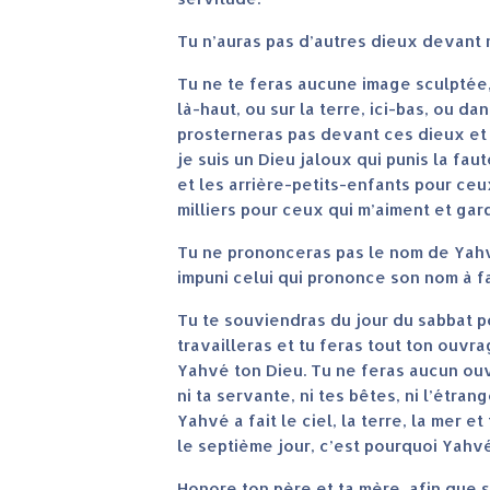
Tu n’auras pas d’autres dieux devant 
Tu ne te feras aucune image sculptée, 
là-haut, ou sur la terre, ici-bas, ou d
prosterneras pas devant ces dieux et t
je suis un Dieu jaloux qui punis la fau
et les arrière-petits-enfants pour ceu
milliers pour ceux qui m’aiment et g
Tu ne prononceras pas le nom de Yahv
impuni celui qui prononce son nom à f
Tu te souviendras du jour du sabbat po
travailleras et tu feras tout ton ouvra
Yahvé ton Dieu. Tu ne feras aucun ouvrage
ni ta servante, ni tes bêtes, ni l’étran
Yahvé a fait le ciel, la terre, la mer e
le septième jour, c’est pourquoi Yahvé
Honore ton père et ta mère, afin que s