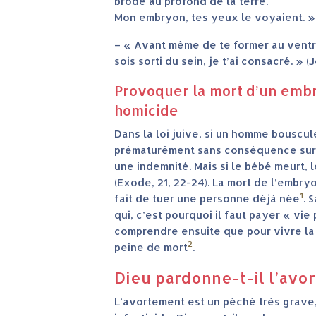
brodé au profond de la terre.
Mon embryon, tes yeux le voyaient. » (
– « Avant même de te former au ventre
sois sorti du sein, je t’ai consacré. » (J
Provoquer la mort d’un emb
homicide
Dans la loi juive, si un homme bousc
prématurément sans conséquence sur l
une indemnité. Mais si le bébé meurt,
(Exode, 21, 22-24). La mort de l’embr
1
fait de tuer une personne déjà née
. 
qui, c’est pourquoi il faut payer « vi
comprendre ensuite que pour vivre la loi
2
peine de mort
.
Dieu pardonne-t-il l’avo
L’avortement est un péché très grave